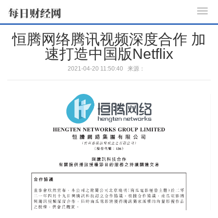
T
o
恒腾网络腾讯视频深度合作 加
g
速打造中国版Netflix
g
l
2021-04-20 11:50:40 来源：
e
n
a
v
i
g
a
t
i
o
n