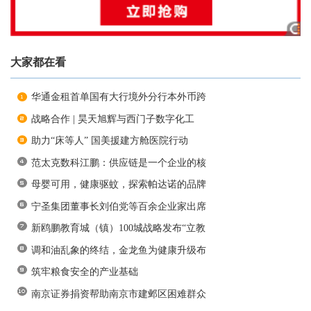
大家都在看
华通金租首单国有大行境外分行本外币跨
战略合作 | 昊天旭辉与西门子数字化工
助力“床等人” 国美援建方舱医院行动
范太克数科江鹏：供应链是一个企业的核
母婴可用，健康驱蚊，探索帕达诺的品牌
宁圣集团董事长刘伯党等百余企业家出席
新鸥鹏教育城（镇）100城战略发布“立教
调和油乱象的终结，金龙鱼为健康升级布
筑牢粮食安全的产业基础
南京证券捐资帮助南京市建邺区困难群众