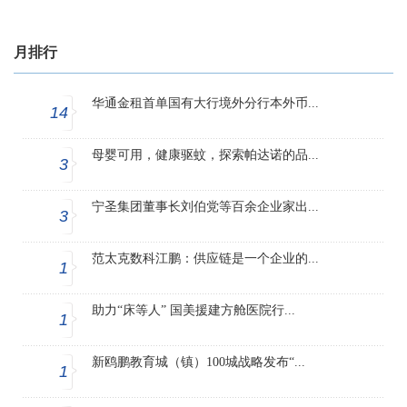
月排行
华通金租首单国有大行境外分行本外币...
14
母婴可用，健康驱蚊，探索帕达诺的品...
3
宁圣集团董事长刘伯党等百余企业家出...
3
范太克数科江鹏：供应链是一个企业的...
1
助力“床等人” 国美援建方舱医院行...
1
新鸥鹏教育城（镇）100城战略发布“...
1