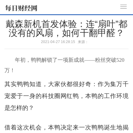
T
o
戴森新机首发体验：连“扇叶”都
g
没有的风扇，如何干翻甲醛？
g
l
2021-04-27 16:28:15 来源：
e
n
年初，鸭鸭解锁了一项新成就——粉丝突破520
a
v
万！
i
g
其实鸭鸭知道，大家伙都很好奇：作为集万千
a
宠爱于一身的科技圈网红鸭，本鸭的工作环境
t
i
是怎样的？
o
n
借着这次机会，本鸭决定来一次鸭鸭诞生地揭