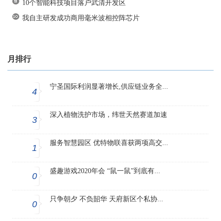
10个智能科技项目落户武清开发区
我自主研发成功商用毫米波相控阵芯片
月排行
宁圣国际利润显著增长,供应链业务全...
4
深入植物洗护市场，纬世天然赛道加速
3
服务智慧园区 优特物联喜获两项高交...
1
盛趣游戏2020年会 “鼠一鼠”到底有...
0
只争朝夕 不负韶华 天府新区个私协...
0