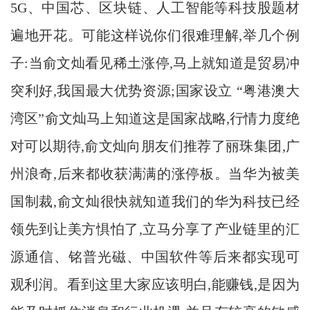
5G、中国芯、区块链、人工智能等科技股题材
遍地开花。可能这样说你们很难理解,举几个例
子:当俞文灿看见稀土涨停,马上就知道是贸易冲
突利好,我国最大优势资源;国家设立 “粤港澳大
湾区”俞文灿马上知道这是国家战略,行情力度绝
对可以期待,俞文灿向朋友们推荐了丽珠集团,广
州浪奇,后来都收获满满的涨停板。当华为被美
国制裁,俞文灿很快就知道我们的华为科技已经
领先到让美方惧怕了,立马分享了产业链里的汇
源通信、铭普光磁、中国软件等后来都实现可
观利润。看到这里大家应该明白,能赚钱,是因为