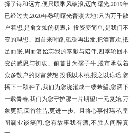
择了诗和远方,便只顾乘风破浪,迈向曙光,2019年
已经过去,2020年黎明曙光普照大地!只为万千散
户着想,是俞文灿的初衷,让投资变简单,是我们不
变的理想。回首来时路,砥砺再出发,把酒言欢,抵
足而眠,周而复始忘我的奉献与陪伴,四季轮回不
变的感恩与初衷。俯首甘为孺子牛,股市承载着
众多散户的财富梦想,投我以木桃,报之以琼瑶,您
播下一颗种子,我们为您浇灌成一缕希望,您洒下
一载青春,我们为您守护那一片期望!一元复始,万
象更新,回首往昔,更进一步。且将心事付瑶琴,皇
图霸业谈笑间,您有故事我有酒,不胜人间醉真