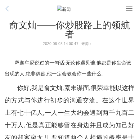
T
o
俞文灿——你炒股路上的领航
g
者
g
l
2020-08-03 14:00:47 来源：
e
n
释迦牟尼说过的一句话:无论你遇见谁,他都是你生命该
a
v
出现的人,绝非偶然,他一定会教会你一些什么。
i
你好,我是俞文灿,素未谋面,很荣幸能以这样
g
a
的方式与你进行初步的沟通交流。在这个世界
t
i
上有七十亿人,一人一生大约会遇到两千九百二
o
十万人,但是真正能够留在身边并且成为知己好
n
友的却寥寥无几,要知道两个人相遇的概率是十